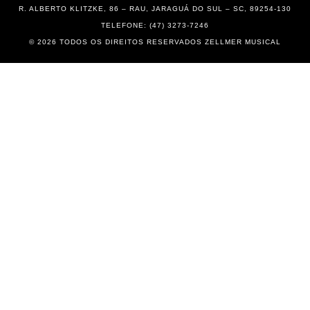
R. ALBERTO KLITZKE, 86 – RAU, JARAGUÁ DO SUL – SC, 89254-130
TELEFONE: (47) 3273-7246
© 2026 TODOS OS DIREITOS RESERVADOS ZELLMER MUSICAL