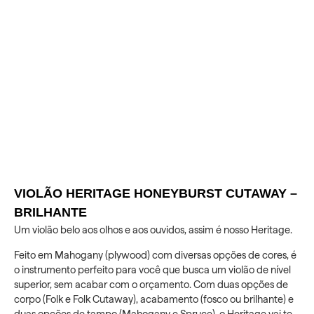
VIOLÃO HERITAGE HONEYBURST CUTAWAY –
BRILHANTE
Um violão belo aos olhos e aos ouvidos, assim é nosso Heritage.
Feito em Mahogany (plywood) com diversas opções de cores, é
o instrumento perfeito para você que busca um violão de nível
superior, sem acabar com o orçamento. Com duas opções de
corpo (Folk e Folk Cutaway), acabamento (fosco ou brilhante) e
duas opções de tampo (Mahogany e Spruce), o Heritage vai te